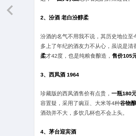
2、汾酒 老白汾醇柔
汾酒的名气不用我不说，其历史地位至
多上了年纪的酒友力不从心，虽说是清
柔
才42度，也是纯粮食酿造，
售价105
3、西凤酒 1964
珍藏版的西凤酒售价有点贵，
一瓶180
容置疑，采用了豌豆、大米等4种
谷物
酒劲并不大，多饮几杯也不会上头。
4、茅台迎宾酒