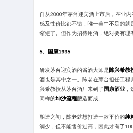
自从2000年茅台迎宾酒上市后，在业
感及性价比都不错，唯一美中不足的就
缩短了。但作为招待用酒，绝对要有理
5、国康1935
研发茅台迎宾酒的酱酒大师是
陈兴希教
酒也是其中之一。陈老在茅台担任工程
兴希教授从茅台酒厂来到了
国康酒业
，
同样的
坤沙流程
酿造而成。
酿造之初，陈老就想打造一款平价的
纯
润少，但不能售价过高，因此才有了100