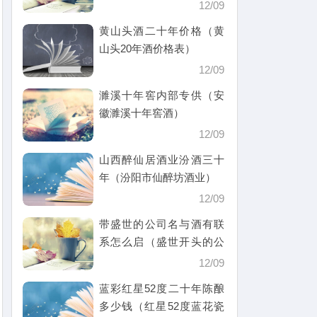
12/09
黄山头酒二十年价格（黄
山头20年酒价格表）
12/09
濉溪十年窖内部专供（安
徽濉溪十年窖酒）
12/09
山西醉仙居酒业汾酒三十
年（汾阳市仙醉坊酒业）
12/09
带盛世的公司名与酒有联
系怎么启（盛世开头的公
司名）
12/09
蓝彩红星52度二十年陈酿
多少钱（红星52度蓝花瓷