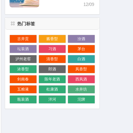
价格）
12/09
热门标签
古井贡
酱香型
汾酒
坛装酒
习酒
茅台
泸州老窖
清香型
白酒
浓香型
郎酒
凤香型
剑南春
陈年老酒
西凤酒
五粮液
杜康酒
水井坊
瓶装酒
洋河
沱牌