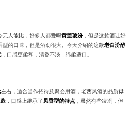
今无人能比，好多人都爱喝
黄盖玻汾
，但是这款酒让好
香型的口味，但是酒劲很大。今天介绍的这款
老白汾醇
元
，口感更柔和，清香不淡，绵柔适口。
元
左右，适合当作招待及聚会用酒，老西凤酒的品质毋
酿造
，口感上继承了
凤香型的特点
，虽然有些凌冽，但