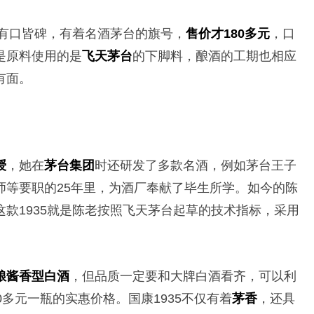
内有口皆碑，有着名酒茅台的旗号，
售价才180多元
，口
是原料使用的是
飞天茅台
的下脚料，酿酒的工期也相应
有面。
授
，她在
茅台集团
时还研发了多款名酒，例如茅台王子
师等要职的25年里，为酒厂奉献了毕生所学。如今的陈
这款1935就是陈老按照飞天茅台起草的技术指标，采用
粮酱香型白酒
，但品质一定要和大牌白酒看齐，可以利
多元一瓶的实惠价格。国康1935不仅有着
茅香
，还具