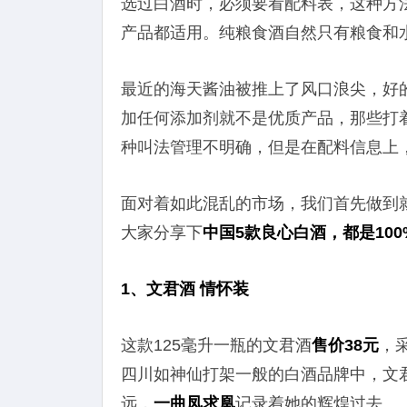
选过白酒时，必须要看配料表，这种方
产品都适用。纯粮食酒自然只有粮食和
最近的海天酱油被推上了风口浪尖，好
加任何添加剂就不是优质产品，那些打
种叫法管理不明确，但是在配料信息上
面对着如此混乱的市场，我们首先做到
大家分享下
中国5款良心白酒，都是10
1、文君酒 情怀装
这款125毫升一瓶的文君酒
售价38元
，
四川如神仙打架一般的白酒品牌中，文
远，
一曲凤求凰
记录着她的辉煌过去。