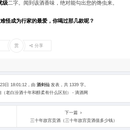
优级
二字。闻到该酒香味，绝对能勾出您的馋虫来。
，难怪成为行家的最爱，你喝过那几款呢？
赏
分享
23日
18:01:12
，由
酒剑仙
发表，共 1339 字。
（老白汾酒十年和醇柔有什么区别） - 滴酒网
下一篇
三十年故宫贡酒（三十年故宫贡酒值多少钱）