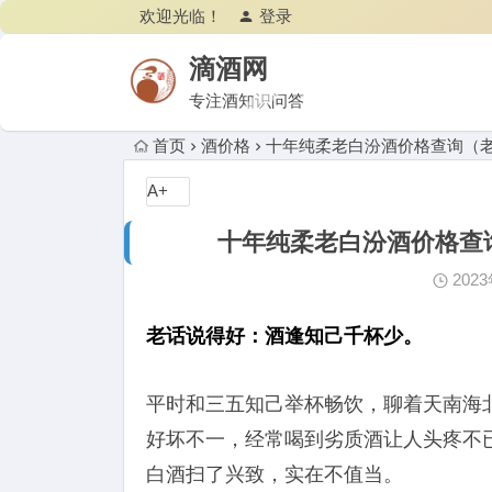
欢迎光临！
登录
滴酒网
专注酒知识问答
首页
酒价格
十年纯柔老白汾酒价格查询（
A+
十年纯柔老白汾酒价格查
202
老话说得好：酒逢知己千杯少。
平时和三五知己举杯畅饮，聊着天南海
好坏不一，经常喝到劣质酒让人头疼不
白酒扫了兴致，实在不值当。