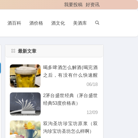
我要投稿
好资讯
酒百科
酒价格
酒文化
美酒库
最新文章
喝多啤酒怎么解酒(喝完酒
之后，有没有什么快速醒
酒的办法)
06/18
2茅台盛世经典（茅台盛世
经典53度价格表）
12/09
双沟圣坊珍宝坊原浆（双
沟珍宝坊圣坊怎么样啊）