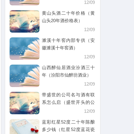
12/09
黄山头酒二十年价格（黄
山头20年酒价格表）
12/09
濉溪十年窖内部专供（安
徽濉溪十年窖酒）
12/09
山西醉仙居酒业汾酒三十
年（汾阳市仙醉坊酒业）
12/09
带盛世的公司名与酒有联
系怎么启（盛世开头的公
司名）
12/09
蓝彩红星52度二十年陈酿
多少钱（红星52度蓝花瓷