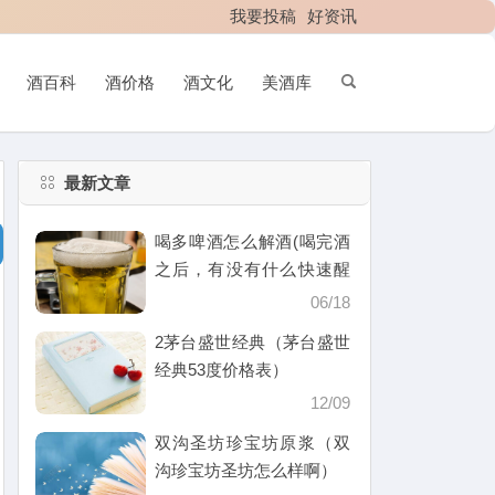
我要投稿
好资讯
酒百科
酒价格
酒文化
美酒库
最新文章
喝多啤酒怎么解酒(喝完酒
之后，有没有什么快速醒
酒的办法)
06/18
2茅台盛世经典（茅台盛世
经典53度价格表）
12/09
双沟圣坊珍宝坊原浆（双
沟珍宝坊圣坊怎么样啊）