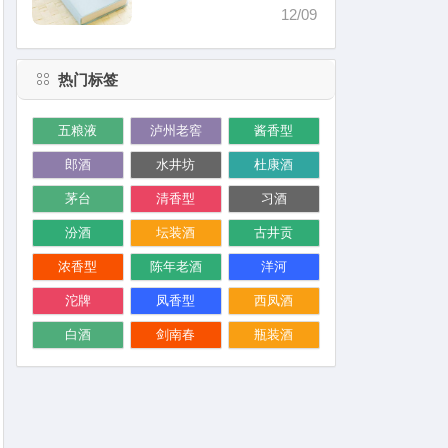
价格）
12/09
热门标签
五粮液
泸州老窖
酱香型
郎酒
水井坊
杜康酒
茅台
清香型
习酒
汾酒
坛装酒
古井贡
浓香型
陈年老酒
洋河
沱牌
凤香型
西凤酒
白酒
剑南春
瓶装酒