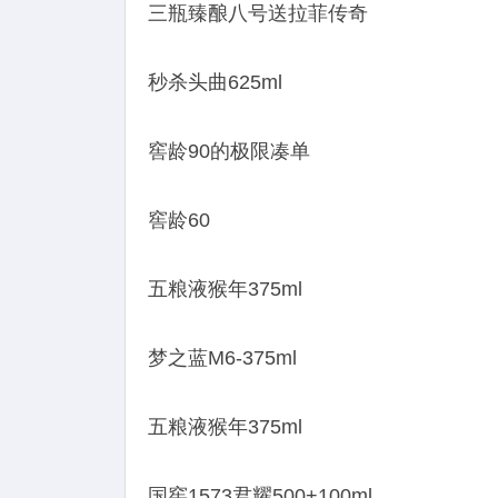
三瓶臻酿八号送拉菲传奇
秒杀头曲625ml
窖龄90的极限凑单
窖龄60
五粮液猴年375ml
梦之蓝M6-375ml
五粮液猴年375ml
国窖1573君耀500+100ml