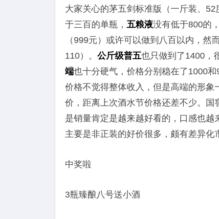
大家关心的茅五剑标准版（一斤装、5
于三百的单瓶，
五粮液
没有低于800的
（999元）或许可以做到八百以内，然而，
110）。
公斤级普五
也只做到了1400
端
也十分硬气，价格分别稳在了1000
价格不觉得整体收入，但是高端的形象
价，距离上次酒水节价格还差不少。国
是销量肯定是越来越好看的，口感也越
主要是非正装的好价很多，颇有差异化
中奖啦
3瓶臻酿八号送小酒