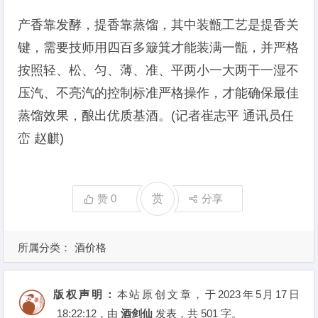
产香靠发酵，提香靠蒸馏，其中装甑工艺是提香关
键，需要技师用四百多簸箕才能装满一甑，并严格
按照轻、松、匀、薄、准、平两小一大两干一湿不
压汽、不亮汽的控制标准严格操作，才能确保最佳
蒸馏效果，酿出优质基酒。(记者崔志平 通讯员任
峦 赵麒)
赞
0
赏
分享
所属分类：
酒价格
版权声明：
本站原创文章，于2023年5月17日
18:22:12
，由
酒剑仙
发表，共 501 字。