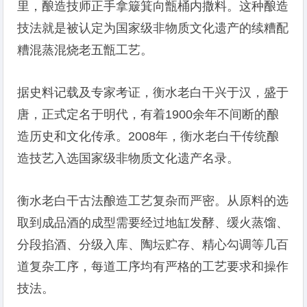
里，酿造技师正手拿簸箕向甑桶内撒料。这种酿造
技法就是被认定为国家级非物质文化遗产的续糟配
糟混蒸混烧老五甑工艺。
据史料记载及专家考证，衡水老白干兴于汉，盛于
唐，正式定名于明代，有着1900余年不间断的酿
造历史和文化传承。2008年，衡水老白干传统酿
造技艺入选国家级非物质文化遗产名录。
衡水老白干古法酿造工艺复杂而严密。从原料的选
取到成品酒的成型需要经过地缸发酵、缓火蒸馏、
分段掐酒、分级入库、陶坛贮存、精心勾调等几百
道复杂工序，每道工序均有严格的工艺要求和操作
技法。