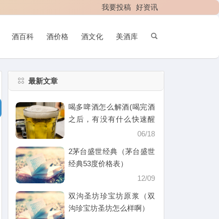
我要投稿
好资讯
酒百科
酒价格
酒文化
美酒库
最新文章
喝多啤酒怎么解酒(喝完酒
之后，有没有什么快速醒
酒的办法)
06/18
2茅台盛世经典（茅台盛世
经典53度价格表）
12/09
双沟圣坊珍宝坊原浆（双
沟珍宝坊圣坊怎么样啊）