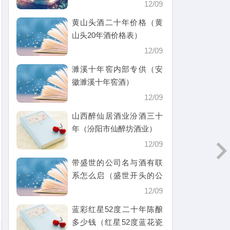
12/09
黄山头酒二十年价格（黄
山头20年酒价格表）
12/09
濉溪十年窖内部专供（安
徽濉溪十年窖酒）
12/09
山西醉仙居酒业汾酒三十
年（汾阳市仙醉坊酒业）
12/09
带盛世的公司名与酒有联
系怎么启（盛世开头的公
司名）
12/09
蓝彩红星52度二十年陈酿
多少钱（红星52度蓝花瓷