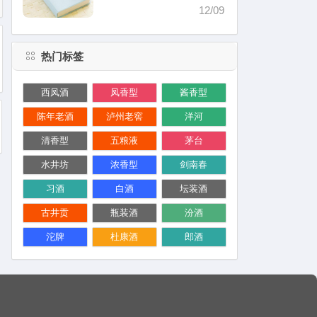
价格）
12/09
热门标签
西凤酒
凤香型
酱香型
陈年老酒
泸州老窖
洋河
清香型
五粮液
茅台
水井坊
浓香型
剑南春
习酒
白酒
坛装酒
古井贡
瓶装酒
汾酒
沱牌
杜康酒
郎酒