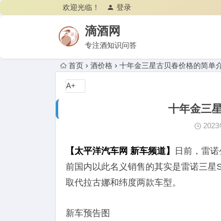
欢迎光临！
登录
滴酒网
专注酒知识问答
首页
酒价格
十年金三星古贝春价格的简单
A+
十年金三
202
【太平洋汽车网 新车频道】
日前，雷诺
前国内以此名义销售的其实是雷诺三星S
取代拉古娜和纬度两款车型。
新车预告图