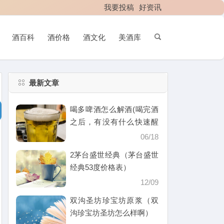
我要投稿
好资讯
酒百科
酒价格
酒文化
美酒库
最新文章
喝多啤酒怎么解酒(喝完酒
之后，有没有什么快速醒
酒的办法)
06/18
2茅台盛世经典（茅台盛世
经典53度价格表）
12/09
双沟圣坊珍宝坊原浆（双
沟珍宝坊圣坊怎么样啊）