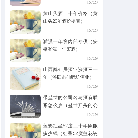
12/09
黄山头酒二十年价格（黄
山头20年酒价格表）
12/09
濉溪十年窖内部专供（安
徽濉溪十年窖酒）
12/09
山西醉仙居酒业汾酒三十
年（汾阳市仙醉坊酒业）
12/09
带盛世的公司名与酒有联
系怎么启（盛世开头的公
司名）
12/09
蓝彩红星52度二十年陈酿
多少钱（红星52度蓝花瓷