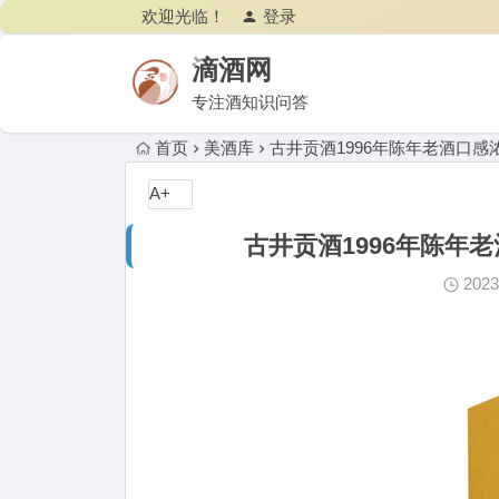
欢迎光临！
登录
滴酒网
专注酒知识问答
首页
美酒库
古井贡酒1996年陈年老酒口感浓
A+
古井贡酒1996年陈年老
202