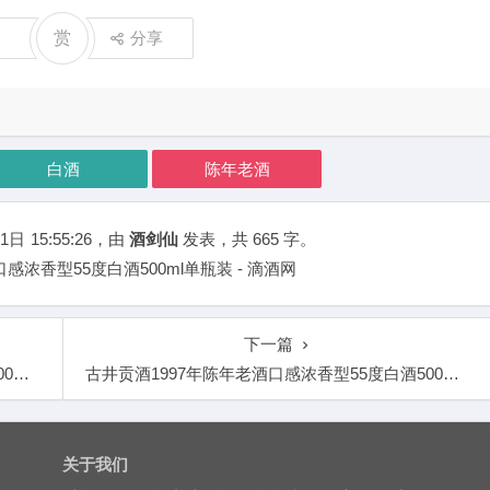
赏
分享
白酒
陈年老酒
1日
15:55:26
，由
酒剑仙
发表，共 665 字。
感浓香型55度白酒500ml单瓶装 - 滴酒网
下一篇
瓶装
古井贡酒1997年陈年老酒口感浓香型55度白酒500ml单瓶装
关于我们