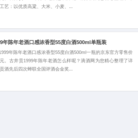
工艺：以优质高粱、大米、小麦、...
99年陈年老酒口感浓香型55度白酒500ml单瓶装
999年陈年老酒口感浓香型55度白酒500ml一瓶的京东官方零售价
49元。古井贡1999年陈年老酒怎么样呢？滴酒网为您精心整理了详
贡酒先后四次蝉联全国评酒会金奖...