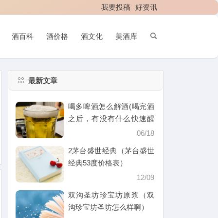
我要投稿
好资讯
酒百科
酒价格
酒文化
美酒库
最新文章
喝多啤酒怎么解酒(喝完酒
之后，有没有什么快速醒
酒的办法)
06/18
2茅台盛世经典（茅台盛世
经典53度价格表）
12/09
双沟圣坊珍宝坊原浆（双
沟珍宝坊圣坊怎么样啊）