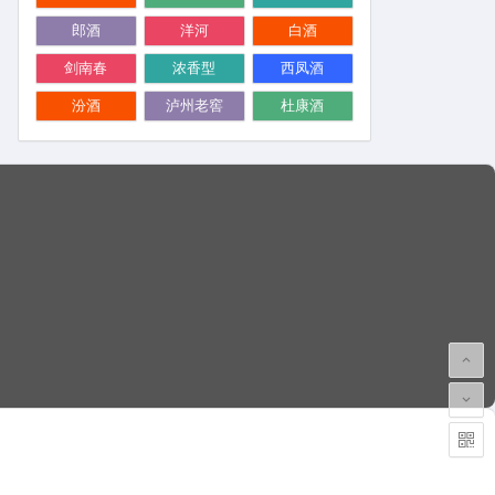
郎酒
洋河
白酒
剑南春
浓香型
西凤酒
汾酒
泸州老窖
杜康酒