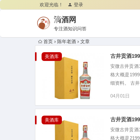
欢迎光临！
登录
滴酒网
专注酒知识问答
首页
陈年老酒
文章
古井贡酒19
美酒库
安微古井贡酒1
格大概是19
细资料。 古井
04月01日
古井贡酒19
美酒库
安微古井贡酒1
格大概是21