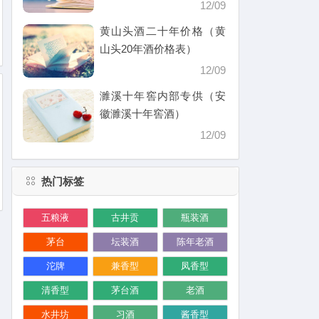
12/09
黄山头酒二十年价格（黄
山头20年酒价格表）
12/09
濉溪十年窖内部专供（安
徽濉溪十年窖酒）
12/09
热门标签
五粮液
古井贡
瓶装酒
茅台
坛装酒
陈年老酒
沱牌
兼香型
凤香型
清香型
茅台酒
老酒
水井坊
习酒
酱香型