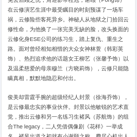
免去后顾之忧，角逐影帝桂冠，谢颐（Pong饰）
在云修演艺生涯中最受瞩目的时刻预谋了一场车
祸，云修险些客死异乡。神秘人从地狱之门拾回云
修性命，为他换了一张完美无缺的脸，改头换面的
云修化身ESE公司的练习生，踏上复仇、重生之
路。面对曾经相知相惜的大众女神林萱（韩彩英
饰）、热烈追求他的话题女王柳艺（张馨予饰）以
及温柔慈爱的母亲穆兰（方晓莉饰），云修只能隐
瞒真相，默默地隐忍和付出。
俊美却雷霆手腕的超级经纪人封景（徐海乔饰），
是云修最忠实的事业伙伴。封景以他敏锐的艺术直
觉，推出云修和另一名练习生褚风（苏航饰）的组
合The legacy，二人凭借偶像剧《花样》一举成
名。褚风出道之初就有小谢颐之称，费尽心机出人