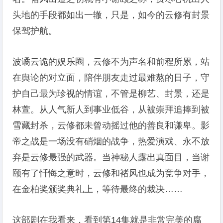
头地的手段都如出一辙，只是，如今的云修有封景
保驾护航。
波谲云诡的娱乐圈，云修不为声名和前程所累，站
在舆论的对立面，陪伴朋友走过最难熬的日子，守
护自己最为珍视的情谊，不管是柳艺、封景，还是
林萱。从人气新人到事业低谷，从被崇拜追捧到被
雪藏封杀，云修都未曾动摇过他的善良和谦卑。影
帝之战是一场没有硝烟的战争，热爱演戏、永不放
弃是云修最强的武器。当神秘人露出真面目，当谢
颐有了忏悔之意时，云修和褚风也成为竞争对手，
在金柏奖颁奖典礼上，等待最终的裁决……
这部剧在我看来，看到第14集就是非常完美的腐